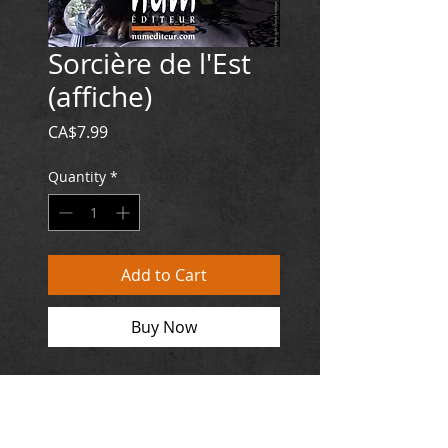
Sorcière de l'Est
(affiche)
Price
CA$7.99
Quantity
*
Add to Cart
Buy Now
EUROPE : 5,79 €
Format : 30 cm x 45 cm
Photo : Julie-Chantal Boulanger