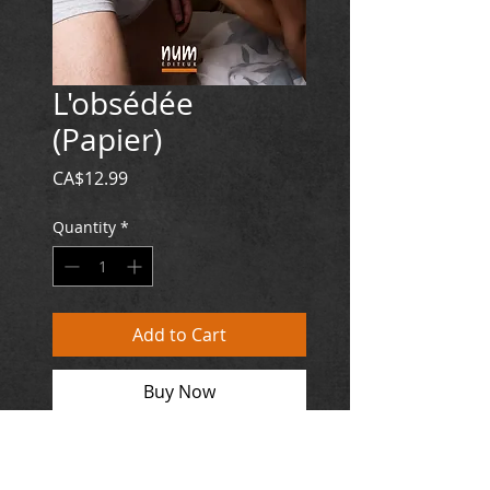
L'obsédée
(Papier)
Price
CA$12.99
Quantity
*
Add to Cart
Buy Now
EUROPE: 8,99 €
Format Poche / Reliure allemande