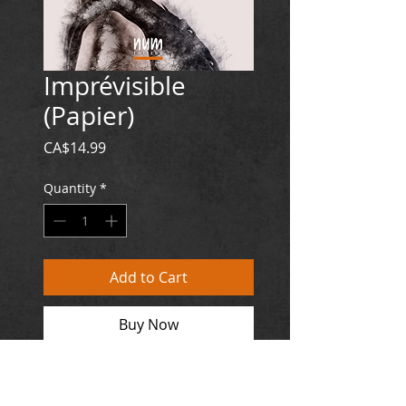
Imprévisible
(Papier)
Price
CA$14.99
Quantity
*
Add to Cart
Buy Now
EUROPE: 10,89 €
Format : ePUB